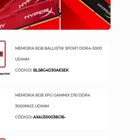
MEMORIA 8GB BALLISTIK SPORT DDR4-3000
UDIMM
CÓDIGO:
BLS8G4D30AESEK
sponível
MEMORIA 8GB XPG GAMMIX D10 DDR4
3000MHZ UDIMM
CÓDIGO:
AX4U300038G16-