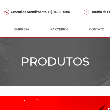
Central de Atendimento: (11) 94018-4786
Horário de Fu
EMPRESA
PARCEIROS
CONTATO
P
R
O
D
U
T
O
S