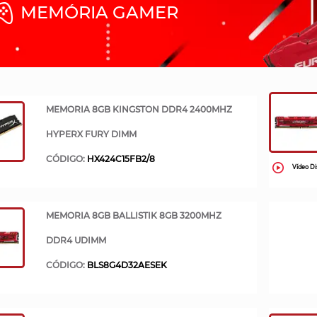
M
E
M
Ó
R
I
A
G
A
M
E
R
MEMORIA 8GB KINGSTON DDR4 2400MHZ
HYPERX FURY DIMM
CÓDIGO:
HX424C15FB2/8
Vídeo Di
MEMORIA 8GB BALLISTIK 8GB 3200MHZ
DDR4 UDIMM
CÓDIGO:
BLS8G4D32AESEK