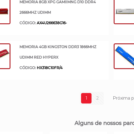
MEMORIA 8GB XPG GAMIIMNG D10 DDR4
2666MHZ UDIMM
CÓDIGO:
AX4U266638G16-
MEMORIA 4GB KINGSTON DDR3 1866MHZ
UDIMM RED HYPERX
CÓDIGO:
HX318C10FR/4
1
2
Próxima p
Alguns de nossos parc