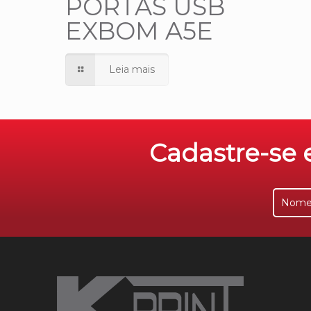
PORTAS USB
EXBOM A5E
Leia mais
Cadastre-se e